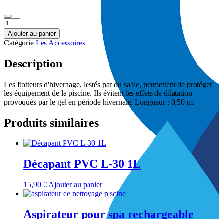
quantité
de
Ajouter au panier
Flotteur
Catégorie
Les Accessoires
d'hivernage
Description
Les flotteurs d'hivernage, lestés par du sable, permettent de protéger
les équipement de la piscine. Ils évitent les effets de dilatation
provoqués par le gel en période hivernale. Longueur : 0.50 m.
Produits similaires
Décapant PVC L-30 1L
15,90
€
Ajouter au panier
Aspirateur pour spa rechargeable