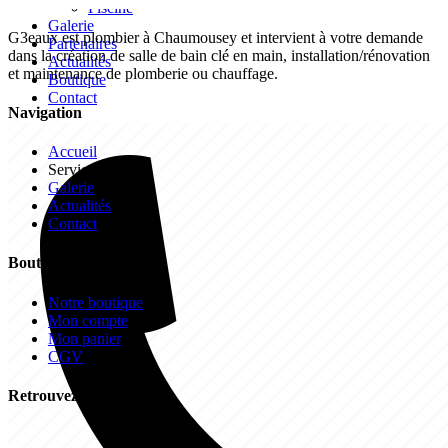
Piscine
Galerie
G3eaux est plombier à Chaumousey et intervient à votre demande
Partenaires
dans la création de salle de bain clé en main, installation/rénovation
Actualités
et maintenance de plomberie ou chauffage.
Boutique
Contact
Navigation
Accueil
Services
Galerie
Actualités
Contact
Boutique
Notre boutique
Mon compte
Mon panier
CGV
Retrouvez-nous