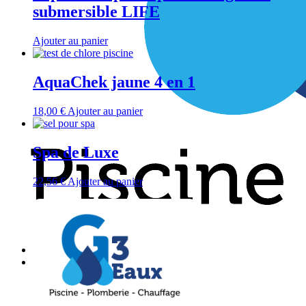
submersible LIFE
Ajouter au panier
AquaChek jaune 4 en 1
18,00
€
Ajouter au panier
Spa de Luxe
22,56
€
Ajouter au panier
Accueil
Services
Salle de bain
Plomberie
Chauffage