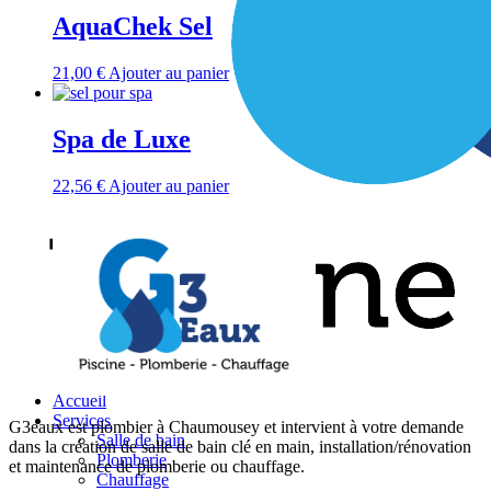
AquaChek Sel
21,00
€
Ajouter au panier
Spa de Luxe
22,56
€
Ajouter au panier
Accueil
Services
G3eaux est plombier à Chaumousey et intervient à votre demande
Salle de bain
dans la création de salle de bain clé en main, installation/rénovation
Plomberie
et maintenance de plomberie ou chauffage.
Chauffage