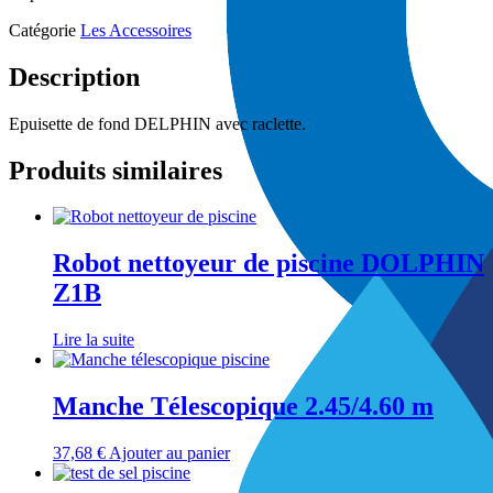
Catégorie
Les Accessoires
Description
Epuisette de fond DELPHIN avec raclette.
Produits similaires
Robot nettoyeur de piscine DOLPHIN
Z1B
Lire la suite
Manche Télescopique 2.45/4.60 m
37,68
€
Ajouter au panier